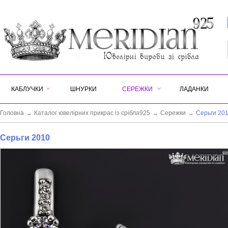
КАБЛУЧКИ
ШНУРКИ
СЕРЕЖКИ
ЛАДАНКИ
Головна
→
Каталог ювелірних прикрас із срібла925
→
Сережки
→
Серьги 20
Серьги 2010